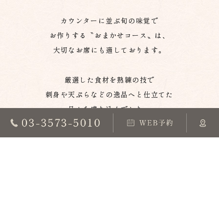
カウンターに並ぶ旬の味覚で
お作りする〝おまかせコース〟は、
大切なお席にも適しております。
厳選した食材を熟練の技で
刺身や天ぷらなどの逸品へと仕立てた
品々を盛り込んでおり、
中でも修業時代より思い入れのある
〝ぽてとさらだ〟〝焼売〟
〝いかめし天ぷら〟は、
常にお出ししている当店の名物です。
夏は鮎や鱧、秋は松茸、冬は蟹など、
四季折々の味わいを
ご堪能いただければ嬉しく思います。