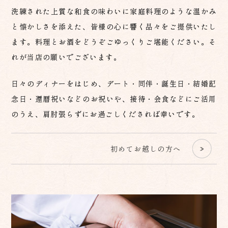
洗練された上質な和食の味わいに
家庭料理のような温かみ
と懐かしさを添えた、
皆様の心に響く品々をご提供いたし
ます。
料理とお酒をどうぞごゆっくりご堪能ください。
そ
れが当店の願いでございます。
日々のディナーをはじめ、
デート・同伴・誕生日・結婚記
念日・還暦祝いなどの
お祝いや、接待・会食などにご活用
のうえ、
肩肘張らずにお過ごしくだされば幸いです。
初めてお越しの方へ