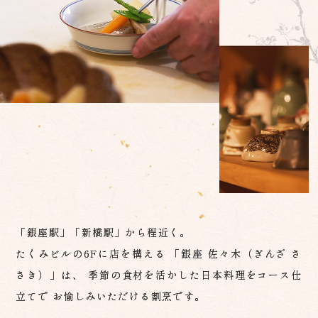
「銀座駅」「新橋駅」から程近く。
たくみビルの6Fに店を構える
「銀座 佐々木（ぎんざ さ
さき）」は、
季節の食材を活かした日本料理をコース仕
立てで
お愉しみいただける割烹です。